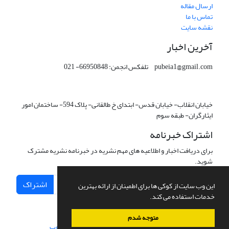
ارسال مقاله
تماس با ما
نقشه سایت
آخرین اخبار
pubeia1@gmail.com تلفکس انجمن: 66950848- 021
خیابان انقلاب- خیابان قدس- ابتدای خ طالقانی- پلاک 594- ساختمان امور
ایثارگران- طبقه سوم
اشتراک خبرنامه
برای دریافت اخبار و اطلاعیه های مهم نشریه در خبرنامه نشریه مشترک
شوید.
اشتراک
این وب سایت از کوکی ها برای اطمینان از ارائه بهترین
خدمات استفاده می کند.
متوجه شدم
سامانه مدیریت نشریات علمی.
طراحی و پیاده سازی از
سیناوب