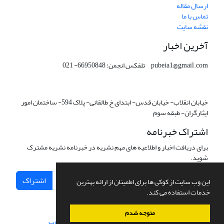
ارسال مقاله
تماس با ما
نقشه سایت
آخرین اخبار
pubeia1@gmail.com تلفکس انجمن: 66950848- 021
خیابان انقلاب- خیابان قدس- ابتدای خ طالقانی- پلاک 594- ساختمان امور
ایثارگران- طبقه سوم
اشتراک خبرنامه
برای دریافت اخبار و اطلاعیه های مهم نشریه در خبرنامه نشریه مشترک
شوید.
اشتراک
این وب سایت از کوکی ها برای اطمینان از ارائه بهترین
خدمات استفاده می کند.
متوجه شدم
سامانه مدیریت نشریات علمی.
طراحی و پیاده سازی از
سیناوب