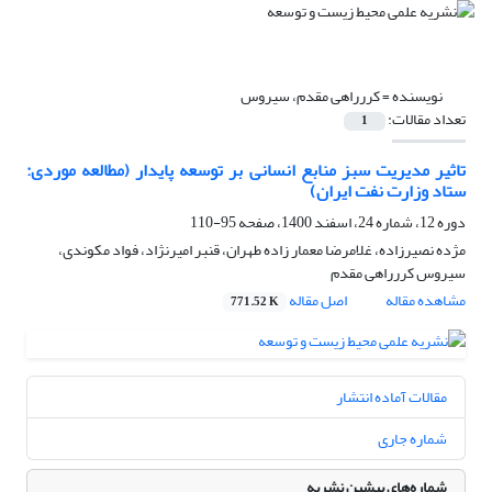
نویسنده =
کررراهی مقدم، سیروس
تعداد مقالات:
1
تاثیر مدیریت سبز منابع انسانی بر توسعه پایدار (مطالعه موردی:
ستاد وزارت نفت ایران)
دوره 12، شماره 24، اسفند 1400، صفحه
95-110
مژده نصیرزاده، غلامرضا معمار زاده طهران، قنبر امیرنژاد، فواد مکوندی،
سیروس کررراهی مقدم
مشاهده مقاله
اصل مقاله
771.52 K
مقالات آماده انتشار
شماره جاری
شماره‌های پیشین نشریه