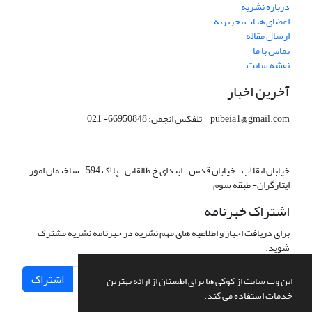
درباره نشریه
اعضای هیات تحریریه
ارسال مقاله
تماس با ما
نقشه سایت
آخرین اخبار
pubeia1@gmail.com تلفکس انجمن: 66950848- 021
خیابان انقلاب- خیابان قدس- ابتدای خ طالقانی- پلاک 594- ساختمان امور
ایثارگران- طبقه سوم
اشتراک خبرنامه
برای دریافت اخبار و اطلاعیه های مهم نشریه در خبرنامه نشریه مشترک
شوید.
اشتراک
این وب سایت از کوکی ها برای اطمینان از ارائه بهترین
خدمات استفاده می کند.