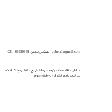
pubeia1@gmail.com تلفکس انجمن: 66950848- 021
خیابان انقلاب- خیابان قدس- ابتدای خ طالقانی- پلاک 594-
ساختمان امور ایثارگران- طبقه سوم