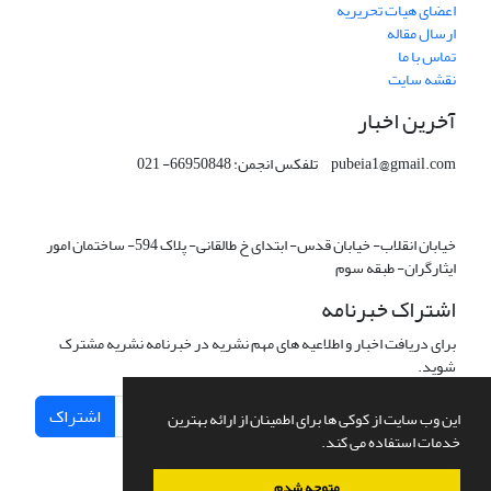
اعضای هیات تحریریه
ارسال مقاله
تماس با ما
نقشه سایت
آخرین اخبار
pubeia1@gmail.com تلفکس انجمن: 66950848- 021
خیابان انقلاب- خیابان قدس- ابتدای خ طالقانی- پلاک 594- ساختمان امور
ایثارگران- طبقه سوم
اشتراک خبرنامه
برای دریافت اخبار و اطلاعیه های مهم نشریه در خبرنامه نشریه مشترک
شوید.
اشتراک
این وب سایت از کوکی ها برای اطمینان از ارائه بهترین
خدمات استفاده می کند.
متوجه شدم