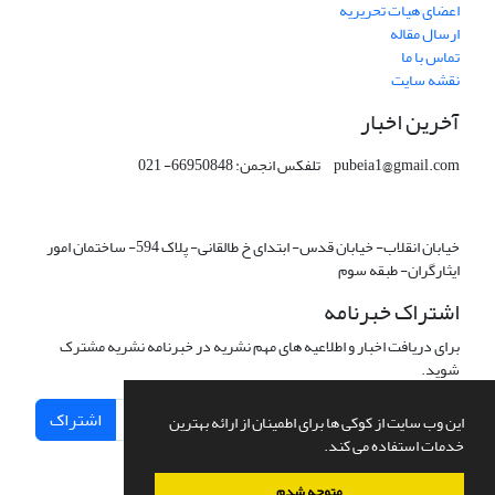
اعضای هیات تحریریه
ارسال مقاله
تماس با ما
نقشه سایت
آخرین اخبار
pubeia1@gmail.com تلفکس انجمن: 66950848- 021
خیابان انقلاب- خیابان قدس- ابتدای خ طالقانی- پلاک 594- ساختمان امور
ایثارگران- طبقه سوم
اشتراک خبرنامه
برای دریافت اخبار و اطلاعیه های مهم نشریه در خبرنامه نشریه مشترک
شوید.
اشتراک
این وب سایت از کوکی ها برای اطمینان از ارائه بهترین
خدمات استفاده می کند.
متوجه شدم