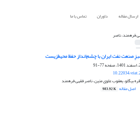
ارسال مقاله
داوران
تماس با ما
ی فرهمند، ناصر
بزِ صنعت نفت ایران با چشم‌‌انداز حفظ محیط‌‌زیست
77-91
10.22034/eiat
ره بیگلو، یعقوب علوی متین، ناصر فقهی فرهمند
اصل مقاله
983.92 K