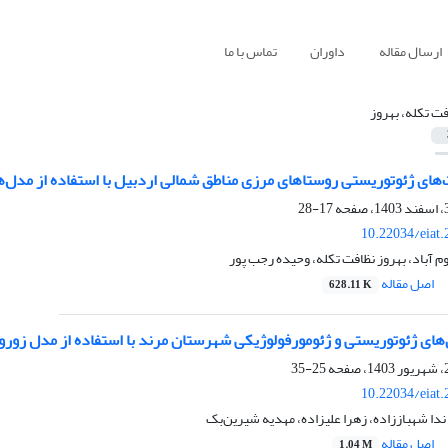
ارسال مقاله
داوران
تماس با ما
فت تکله، بهروز
ای ژئوتوریستی روستاهای مرزی مناطق شمالی اردبیل با استفاده از مدل‌ها
17-28
10.22034/eiat
م آباد، بهروز نظافت تکله، وحیده رجب پور
اصل مقاله
628.11 K
‌های ژئوتوریستی و ژئومورفولوژیکی شهرستان مرند با استفاده از مدل زورو
25-35
10.22034/eiat
ندا شهباززاده، زهرا علیزاده، مهدیه شیرین‌بک
اصل مقاله
1.04 M