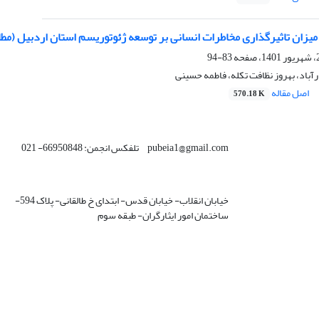
یزان تاثیرگذاری مخاطرات انسانی بر توسعه ژئوتوریسم استان اردبیل (مط
83-94
رآباد، بهروز نظافت تکله، فاطمه حسینی
اصل مقاله
570.18 K
pubeia1@gmail.com تلفکس انجمن: 66950848- 021
خیابان انقلاب- خیابان قدس- ابتدای خ طالقانی- پلاک 594-
ساختمان امور ایثارگران- طبقه سوم