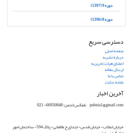
دوره 9 (1397)
دوره 8 (1396)
دسترسی سریع
صفحه اصلی
درباره نشریه
اعضای هیات تحریریه
ارسال مقاله
تماس با ما
نقشه سایت
آخرین اخبار
pubeia1@gmail.com تلفکس انجمن: 66950848- 021
خیابان انقلاب- خیابان قدس- ابتدای خ طالقانی- پلاک 594- ساختمان امور