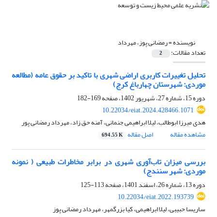
نویسنده =
رمضانی پوز، مهرداد
تعداد مقالات:
2
تحلیل تغییرات کاربری اراضی شهری با تاکید بر حقوق عامه (مطالعه
موردی:‌ شهرستان چهارباغ کرج)
دوره 15، شماره 27، شهریور 1402، صفحه
169-182
10.22034/eiat.2024.428466.1071
هدی میرزا ابوطالب، لیلا ابراهیمی جنمانی، آمنه حق زاد، مهرداد رمضانی پور
مشاهده مقاله
اصل مقاله
694.55 K
بررسی میزان تاب‌آوری شهری در برابر مخاطرات طبیعی ( نمونه
موردی: شهر سنندج)
دوره 13، شماره 26، اسفند 1401، صفحه
113-125
10.22034/eiat.2022.193739
ساریسا حبیبی، لیلا ابراهیمی، کیا بزرگمهر، مهرداد رمضانی پوز