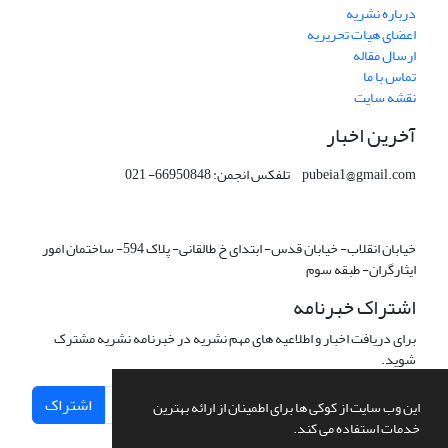
درباره نشریه
اعضای هیات تحریریه
ارسال مقاله
تماس با ما
نقشه سایت
آخرین اخبار
pubeia1@gmail.com تلفکس انجمن: 66950848- 021
خیابان انقلاب- خیابان قدس- ابتدای خ طالقانی- پلاک 594- ساختمان امور
ایثارگران- طبقه سوم
اشتراک خبرنامه
برای دریافت اخبار و اطلاعیه های مهم نشریه در خبرنامه نشریه مشترک
شوید.
اشتراک
این وب سایت از کوکی ها برای اطمینان از ارائه بهترین
خدمات استفاده می کند.