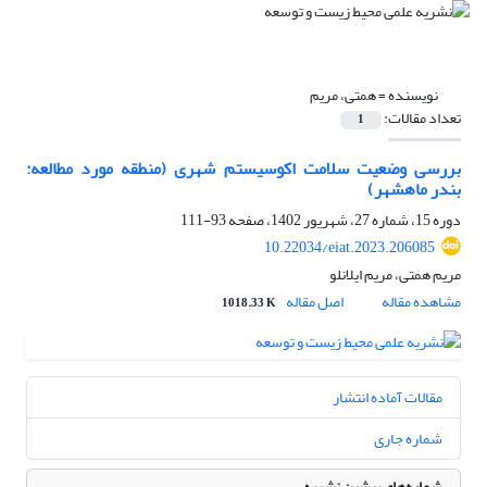
نویسنده =
همتی، مریم
تعداد مقالات:
1
بررسی وضعیت سلامت اکوسیستم شهری (منطقه مورد مطالعه:
بندر ماهشهر)
دوره 15، شماره 27، شهریور 1402، صفحه
93-111
10.22034/eiat.2023.206085
مریم همتی، مریم ایلانلو
مشاهده مقاله
اصل مقاله
1018.33 K
مقالات آماده انتشار
شماره جاری
شماره‌های پیشین نشریه