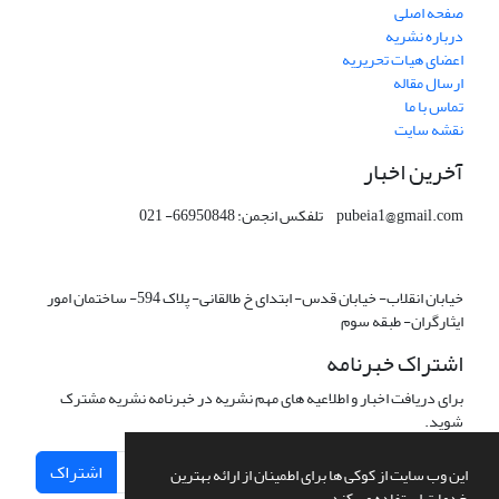
صفحه اصلی
درباره نشریه
اعضای هیات تحریریه
ارسال مقاله
تماس با ما
نقشه سایت
آخرین اخبار
pubeia1@gmail.com تلفکس انجمن: 66950848- 021
خیابان انقلاب- خیابان قدس- ابتدای خ طالقانی- پلاک 594- ساختمان امور
ایثارگران- طبقه سوم
اشتراک خبرنامه
برای دریافت اخبار و اطلاعیه های مهم نشریه در خبرنامه نشریه مشترک
شوید.
اشتراک
این وب سایت از کوکی ها برای اطمینان از ارائه بهترین
خدمات استفاده می کند.