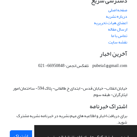
دسترسی سریع
صفحه اصلی
درباره نشریه
اعضای هیات تحریریه
ارسال مقاله
تماس با ما
نقشه سایت
آخرین اخبار
pubeia1@gmail.com تلفکس انجمن: 66950848- 021
خیابان انقلاب- خیابان قدس- ابتدای خ طالقانی- پلاک 594- ساختمان امور
ایثارگران- طبقه سوم
اشتراک خبرنامه
برای دریافت اخبار و اطلاعیه های مهم نشریه در خبرنامه نشریه مشترک
شوید.
اشتراک
این وب سایت از کوکی ها برای اطمینان از ارائه بهترین