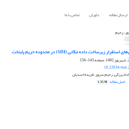
ارسال مقاله
داوران
تماس با ما
ر، رحیم
قرار زیرساخت داده مکانی (SDI) در محدوده حریم پایتخت
143-156
10.22034/eiat
ده برزکی، رحیم سرور، فریده اسدیان
اصل مقاله
1.35 M