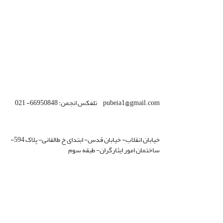
pubeia1@gmail.com تلفکس انجمن: 66950848- 021
خیابان انقلاب- خیابان قدس- ابتدای خ طالقانی- پلاک 594-
ساختمان امور ایثارگران- طبقه سوم