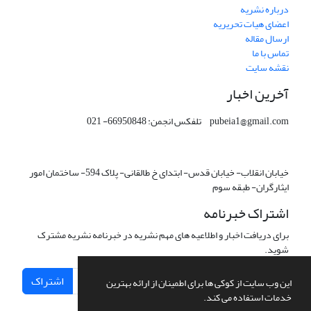
درباره نشریه
اعضای هیات تحریریه
ارسال مقاله
تماس با ما
نقشه سایت
آخرین اخبار
pubeia1@gmail.com تلفکس انجمن: 66950848- 021
خیابان انقلاب- خیابان قدس- ابتدای خ طالقانی- پلاک 594- ساختمان امور
ایثارگران- طبقه سوم
اشتراک خبرنامه
برای دریافت اخبار و اطلاعیه های مهم نشریه در خبرنامه نشریه مشترک
شوید.
اشتراک
این وب سایت از کوکی ها برای اطمینان از ارائه بهترین
خدمات استفاده می کند.