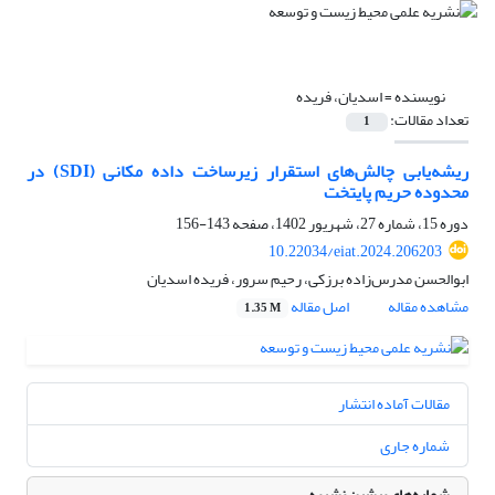
نویسنده =
اسدیان، فریده
تعداد مقالات:
1
ریشه‌یابی چالش‌های استقرار زیرساخت داده مکانی (SDI) در
محدوده حریم پایتخت
دوره 15، شماره 27، شهریور 1402، صفحه
143-156
10.22034/eiat.2024.206203
ابوالحسن مدرس‌زاده برزکی، رحیم سرور، فریده اسدیان
مشاهده مقاله
اصل مقاله
1.35 M
مقالات آماده انتشار
شماره جاری
شماره‌های پیشین نشریه