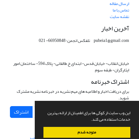
ارسال مقاله
تماس با ما
نقشه سایت
آخرین اخبار
pubeia1@gmail.com تلفکس انجمن: 66950848- 021
خیابان انقلاب- خیابان قدس- ابتدای خ طالقانی- پلاک 594- ساختمان امور
ایثارگران- طبقه سوم
اشتراک خبرنامه
برای دریافت اخبار و اطلاعیه های مهم نشریه در خبرنامه نشریه مشترک
شوید.
اشتراک
این وب سایت از کوکی ها برای اطمینان از ارائه بهترین
خدمات استفاده می کند.
متوجه شدم
سامانه مدیریت نشریات علمی.
طراحی و پیاده سازی از
سیناوب