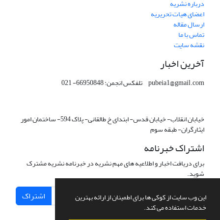
درباره نشریه
اعضای هیات تحریریه
ارسال مقاله
تماس با ما
نقشه سایت
آخرین اخبار
pubeia1@gmail.com تلفکس انجمن: 66950848- 021
خیابان انقلاب- خیابان قدس- ابتدای خ طالقانی- پلاک 594- ساختمان امور
ایثارگران- طبقه سوم
اشتراک خبرنامه
برای دریافت اخبار و اطلاعیه های مهم نشریه در خبرنامه نشریه مشترک
شوید.
اشتراک
این وب سایت از کوکی ها برای اطمینان از ارائه بهترین
خدمات استفاده می کند.