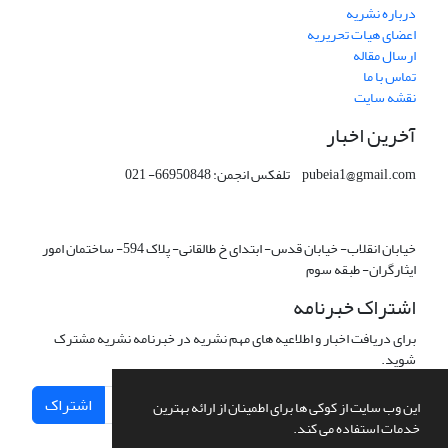
درباره نشریه
اعضای هیات تحریریه
ارسال مقاله
تماس با ما
نقشه سایت
آخرین اخبار
pubeia1@gmail.com تلفکس انجمن: 66950848- 021
خیابان انقلاب- خیابان قدس- ابتدای خ طالقانی- پلاک 594- ساختمان امور
ایثارگران- طبقه سوم
اشتراک خبرنامه
برای دریافت اخبار و اطلاعیه های مهم نشریه در خبرنامه نشریه مشترک
شوید.
اشتراک
این وب سایت از کوکی ها برای اطمینان از ارائه بهترین
خدمات استفاده می کند.