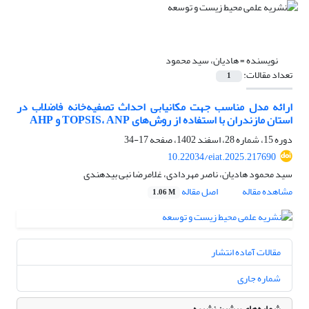
نویسنده =
هادیان، سید محمود
تعداد مقالات:
1
ارائه مدل مناسب جهت مکانیابی احداث تصفیه‌خانه فاضلاب در
استان مازندران با استفاده از روش‌‌های TOPSIS، ANP و AHP
دوره 15، شماره 28، اسفند 1402، صفحه
17-34
10.22034/eiat.2025.217690
سید محمود هادیان، ناصر مهردادی، غلامرضا نبی بیدهندی
مشاهده مقاله
اصل مقاله
1.06 M
مقالات آماده انتشار
شماره جاری
شماره‌های پیشین نشریه