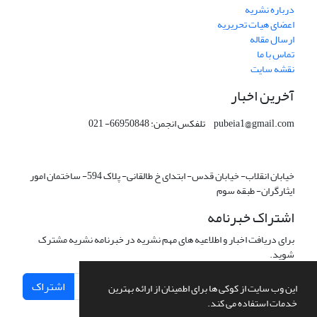
درباره نشریه
اعضای هیات تحریریه
ارسال مقاله
تماس با ما
نقشه سایت
آخرین اخبار
pubeia1@gmail.com تلفکس انجمن: 66950848- 021
خیابان انقلاب- خیابان قدس- ابتدای خ طالقانی- پلاک 594- ساختمان امور
ایثارگران- طبقه سوم
اشتراک خبرنامه
برای دریافت اخبار و اطلاعیه های مهم نشریه در خبرنامه نشریه مشترک
شوید.
اشتراک
این وب سایت از کوکی ها برای اطمینان از ارائه بهترین
خدمات استفاده می کند.