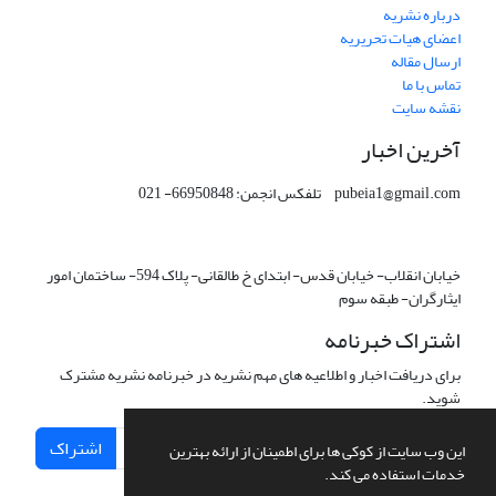
درباره نشریه
اعضای هیات تحریریه
ارسال مقاله
تماس با ما
نقشه سایت
آخرین اخبار
pubeia1@gmail.com تلفکس انجمن: 66950848- 021
خیابان انقلاب- خیابان قدس- ابتدای خ طالقانی- پلاک 594- ساختمان امور
ایثارگران- طبقه سوم
اشتراک خبرنامه
برای دریافت اخبار و اطلاعیه های مهم نشریه در خبرنامه نشریه مشترک
شوید.
اشتراک
این وب سایت از کوکی ها برای اطمینان از ارائه بهترین
خدمات استفاده می کند.