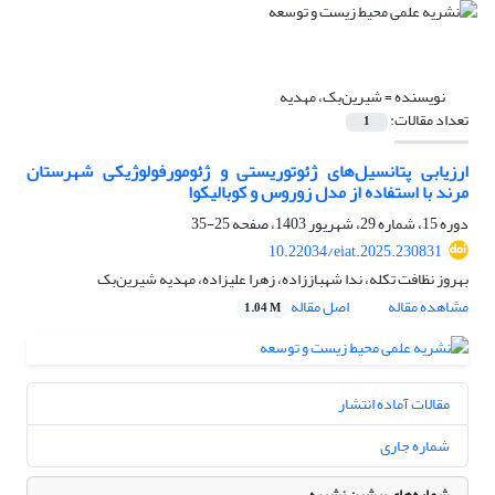
نویسنده =
شیرین‌بک، مهدیه
تعداد مقالات:
1
ارزیابی پتانسیل‌های ژئوتوریستی و ژئومورفولوژیکی شهرستان
مرند با استفاده از مدل زوروس و کوبالیکوا
دوره 15، شماره 29، شهریور 1403، صفحه
25-35
10.22034/eiat.2025.230831
بهروز نظافت تکله، ندا شهباززاده، زهرا علیزاده، مهدیه شیرین‌بک
مشاهده مقاله
اصل مقاله
1.04 M
مقالات آماده انتشار
شماره جاری
شماره‌های پیشین نشریه