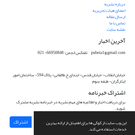
درباره نشریه
اعضای هیات تحریریه
ارسال مقاله
تماس با ما
نقشه سایت
آخرین اخبار
pubeia1@gmail.com تلفکس انجمن: 66950848- 021
خیابان انقلاب- خیابان قدس- ابتدای خ طالقانی- پلاک 594- ساختمان امور
ایثارگران- طبقه سوم
اشتراک خبرنامه
برای دریافت اخبار و اطلاعیه های مهم نشریه در خبرنامه نشریه مشترک
شوید.
اشتراک
این وب سایت از کوکی ها برای اطمینان از ارائه بهترین
خدمات استفاده می کند.