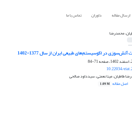
ارسال مقاله
داوران
تماس با ما
یان، محمدرضا
آتش‌سوزی در اکوسیستم‌های طبیعی ایران از سال 1377-1402
71-84
10.22034/eiat
ضا طاطیان، مینا نعمتی، سیدداود صالحی
اصل مقاله
1.09 M