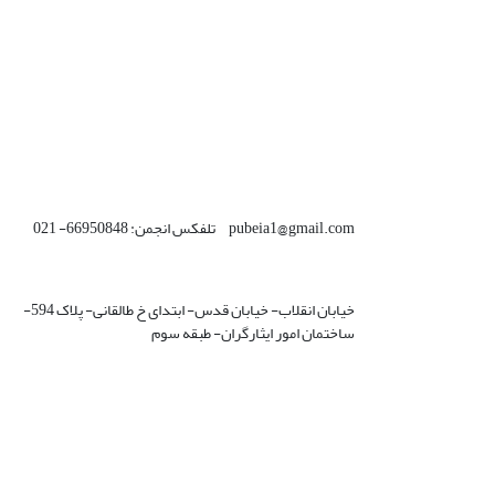
pubeia1@gmail.com تلفکس انجمن: 66950848- 021
خیابان انقلاب- خیابان قدس- ابتدای خ طالقانی- پلاک 594-
ساختمان امور ایثارگران- طبقه سوم