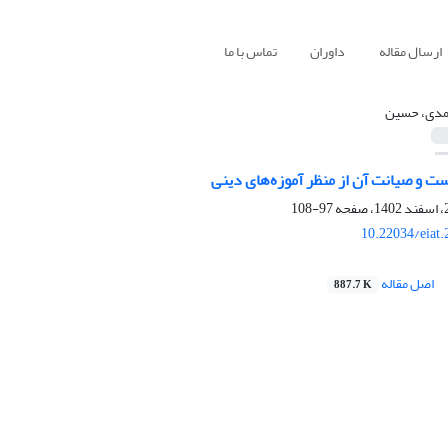
ارسال مقاله
داوران
تماس با ما
دی، حسین
ت و صیانت آن از منظر آموزه‌های دینی
97-108
10.22034/eiat
اصل مقاله
887.7 K