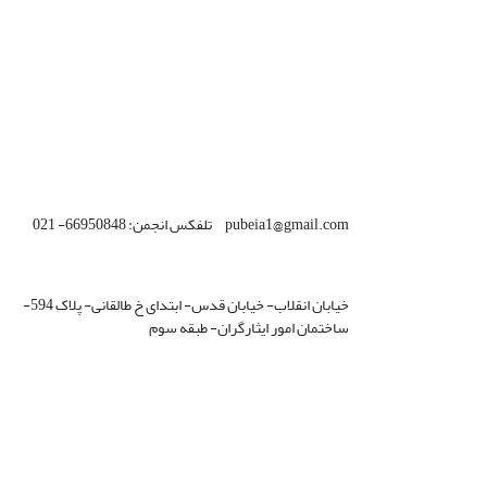
pubeia1@gmail.com تلفکس انجمن: 66950848- 021
خیابان انقلاب- خیابان قدس- ابتدای خ طالقانی- پلاک 594-
ساختمان امور ایثارگران- طبقه سوم