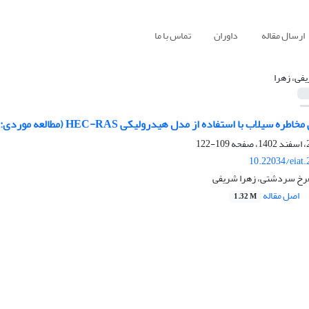
ارسال مقاله
داوران
تماس با ما
فی، زهرا
با استفاده از مدل هیدرولیکی HEC-RAS (مطالعه موردی: رودخانه‌ گدار، آذربایجان غربی)
109-122
10.22034/eiat
اصل مقاله
1.32 M