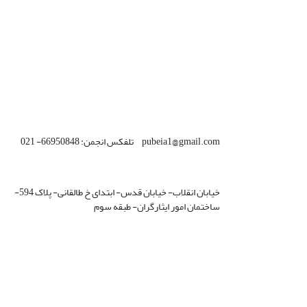
pubeia1@gmail.com تلفکس انجمن: 66950848- 021
خیابان انقلاب- خیابان قدس- ابتدای خ طالقانی- پلاک 594-
ساختمان امور ایثارگران- طبقه سوم