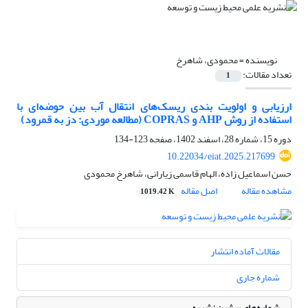
نویسنده =
محمودی، شاهرخ
تعداد مقالات:
1
ارزیابی و اولویت بندی ریسک‌های انتقال آب بین حوضه‌ای با
استفاده از روش AHP و COPRAS (مطالعه‌‌ موردی: دز به قمرود)
دوره 15، شماره 28، اسفند 1402، صفحه
123-134
10.22034/eiat.2025.217699
حسن اسماعیل زاده، الهام قاسمی زیارانی، شاهرخ محمودی
مشاهده مقاله
اصل مقاله
1019.42 K
مقالات آماده انتشار
شماره جاری
شماره‌های پیشین نشریه