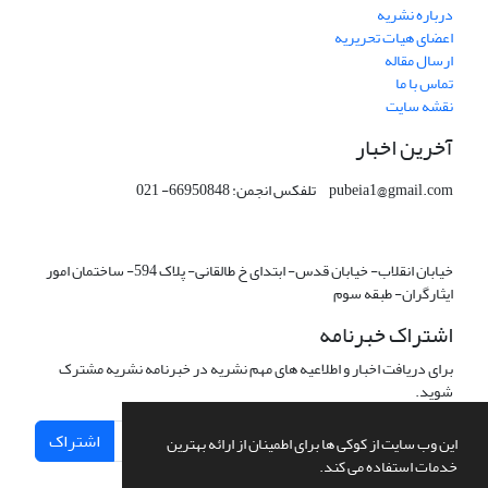
درباره نشریه
اعضای هیات تحریریه
ارسال مقاله
تماس با ما
نقشه سایت
آخرین اخبار
pubeia1@gmail.com تلفکس انجمن: 66950848- 021
خیابان انقلاب- خیابان قدس- ابتدای خ طالقانی- پلاک 594- ساختمان امور
ایثارگران- طبقه سوم
اشتراک خبرنامه
برای دریافت اخبار و اطلاعیه های مهم نشریه در خبرنامه نشریه مشترک
شوید.
اشتراک
این وب سایت از کوکی ها برای اطمینان از ارائه بهترین
خدمات استفاده می کند.