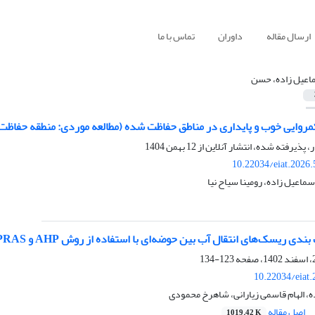
ارسال مقاله
داوران
تماس با ما
اعیل زاده، حسن
کمروایی خوب و پایداری در مناطق حفاظت شده (مطالعه موردی: منطقه حفاظ
ر، پذیرفته شده، انتشار آنلاین از
12 بهمن 1404
10.22034/eiat.2026
اسماعیل زاده، رومینا سیاح نیا
سک‌های انتقال آب بین حوضه‌ای با استفاده از روش AHP و COPRAS (مطالعه‌‌ موردی: دز به قمرود)
123-134
10.22034/eiat
، الهام قاسمی زیارانی، شاهرخ محمودی
اصل مقاله
1019.42 K