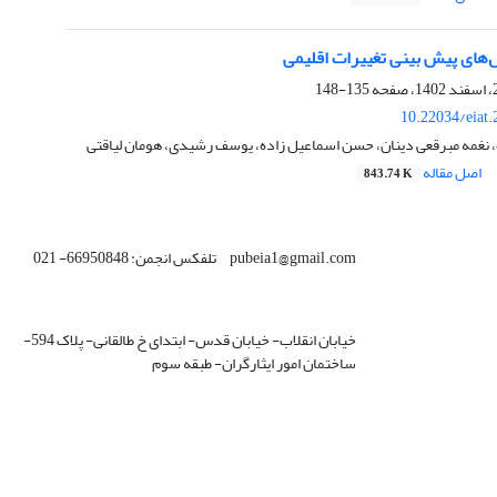
‌های پیش بینی تغییرات اقلیمی
135-148
10.22034/eiat
 نغمه مبرقعی دینان، حسن اسماعیل زاده، یوسف رشیدی، هومان لیاقتی
اصل مقاله
843.74 K
pubeia1@gmail.com تلفکس انجمن: 66950848- 021
خیابان انقلاب- خیابان قدس- ابتدای خ طالقانی- پلاک 594-
ساختمان امور ایثارگران- طبقه سوم