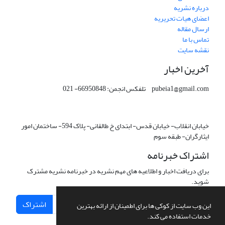
درباره نشریه
اعضای هیات تحریریه
ارسال مقاله
تماس با ما
نقشه سایت
آخرین اخبار
pubeia1@gmail.com تلفکس انجمن: 66950848- 021
خیابان انقلاب- خیابان قدس- ابتدای خ طالقانی- پلاک 594- ساختمان امور
ایثارگران- طبقه سوم
اشتراک خبرنامه
برای دریافت اخبار و اطلاعیه های مهم نشریه در خبرنامه نشریه مشترک
شوید.
اشتراک
این وب سایت از کوکی ها برای اطمینان از ارائه بهترین
خدمات استفاده می کند.