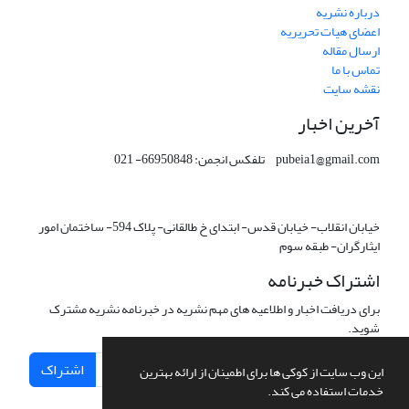
درباره نشریه
اعضای هیات تحریریه
ارسال مقاله
تماس با ما
نقشه سایت
آخرین اخبار
pubeia1@gmail.com تلفکس انجمن: 66950848- 021
خیابان انقلاب- خیابان قدس- ابتدای خ طالقانی- پلاک 594- ساختمان امور
ایثارگران- طبقه سوم
اشتراک خبرنامه
برای دریافت اخبار و اطلاعیه های مهم نشریه در خبرنامه نشریه مشترک
شوید.
اشتراک
این وب سایت از کوکی ها برای اطمینان از ارائه بهترین
خدمات استفاده می کند.