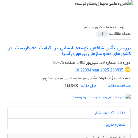
نویسنده =
اسدپور، مریم
تعداد مقالات:
1
بررسی تأثیر شاخص توسعه انسانی بر کیفیت ‌‌محیط‌زیست در
کشورهای عضو سازمان بهره‌وری آسیا
دوره 15، شماره 29، شهریور 1403، صفحه
75-88
10.22034/eiat.2025.230835
حمید امیرنژاد، فؤاد عشقی، مهسا تسلیمی، مریم اسدپور
مشاهده مقاله
اصل مقاله
918.54 K
مقالات آماده انتشار
شماره جاری
شماره‌های پیشین نشریه