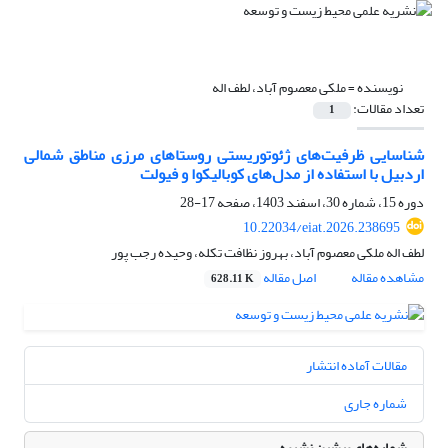
نویسنده =
ملکی معصوم آباد، لطف اله
تعداد مقالات:
1
شناسایی ظرفیت‌های ژئوتوریستی روستاهای مرزی مناطق شمالی
اردبیل با استفاده از مدل‌های کوبالیکوا و فیولت
دوره 15، شماره 30، اسفند 1403، صفحه
17-28
10.22034/eiat.2026.238695
لطف اله ملکی معصوم آباد، بهروز نظافت تکله، وحیده رجب پور
مشاهده مقاله
اصل مقاله
628.11 K
مقالات آماده انتشار
شماره جاری
شماره‌های پیشین نشریه