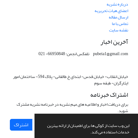
درباره نشریه
اعضای هیات تحریریه
ارسال مقاله
تماس با ما
نقشه سایت
آخرین اخبار
pubeia1@gmail.com تلفکس انجمن: 66950848- 021
خیابان انقلاب- خیابان قدس- ابتدای خ طالقانی- پلاک 594- ساختمان امور
ایثارگران- طبقه سوم
اشتراک خبرنامه
برای دریافت اخبار و اطلاعیه های مهم نشریه در خبرنامه نشریه مشترک
شوید.
اشتراک
این وب سایت از کوکی ها برای اطمینان از ارائه بهترین
خدمات استفاده می کند.