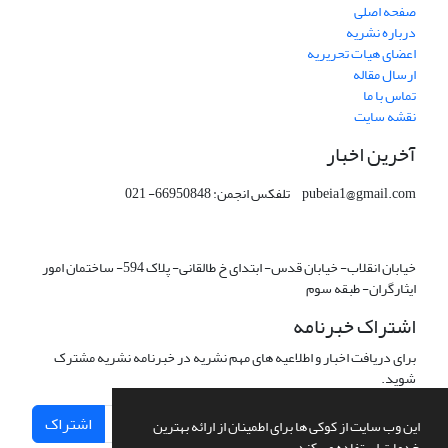
صفحه اصلی
درباره نشریه
اعضای هیات تحریریه
ارسال مقاله
تماس با ما
نقشه سایت
آخرین اخبار
pubeia1@gmail.com تلفکس انجمن: 66950848- 021
خیابان انقلاب- خیابان قدس- ابتدای خ طالقانی- پلاک 594- ساختمان امور
ایثارگران- طبقه سوم
اشتراک خبرنامه
برای دریافت اخبار و اطلاعیه های مهم نشریه در خبرنامه نشریه مشترک
شوید.
اشتراک
این وب سایت از کوکی ها برای اطمینان از ارائه بهترین
خدمات استفاده می کند.