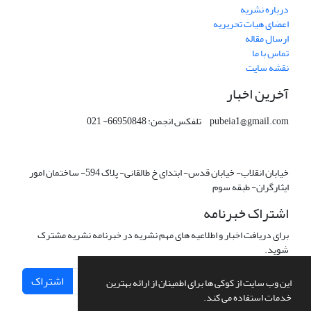
درباره نشریه
اعضای هیات تحریریه
ارسال مقاله
تماس با ما
نقشه سایت
آخرین اخبار
pubeia1@gmail.com تلفکس انجمن: 66950848- 021
خیابان انقلاب- خیابان قدس- ابتدای خ طالقانی- پلاک 594- ساختمان امور
ایثارگران- طبقه سوم
اشتراک خبرنامه
برای دریافت اخبار و اطلاعیه های مهم نشریه در خبرنامه نشریه مشترک
شوید.
اشتراک
این وب سایت از کوکی ها برای اطمینان از ارائه بهترین
خدمات استفاده می کند.