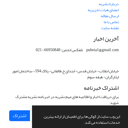
درباره نشریه
اعضای هیات تحریریه
ارسال مقاله
تماس با ما
نقشه سایت
آخرین اخبار
pubeia1@gmail.com تلفکس انجمن: 66950848- 021
خیابان انقلاب- خیابان قدس- ابتدای خ طالقانی- پلاک 594- ساختمان امور
ایثارگران- طبقه سوم
اشتراک خبرنامه
برای دریافت اخبار و اطلاعیه های مهم نشریه در خبرنامه نشریه مشترک
شوید.
اشتراک
این وب سایت از کوکی ها برای اطمینان از ارائه بهترین
خدمات استفاده می کند.