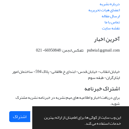
درباره نشریه
اعضای هیات تحریریه
ارسال مقاله
تماس با ما
نقشه سایت
آخرین اخبار
pubeia1@gmail.com تلفکس انجمن: 66950848- 021
خیابان انقلاب- خیابان قدس- ابتدای خ طالقانی- پلاک 594- ساختمان امور
ایثارگران- طبقه سوم
اشتراک خبرنامه
برای دریافت اخبار و اطلاعیه های مهم نشریه در خبرنامه نشریه مشترک
شوید.
اشتراک
این وب سایت از کوکی ها برای اطمینان از ارائه بهترین
خدمات استفاده می کند.