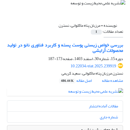
نویسنده =
مرزبان پناه ماکلوانی، نسترن
تعداد مقالات:
1
بررسی خواص زیستی پوست پسته و کاربرد فناوری نانو در تولید
محصولات آرایشی
دوره 15، شماره 30، اسفند 1403، صفحه
173-187
10.22034/eiat.2025.239919
نسترن مرزبان پناه ماکلوانی، سعید کریمی
مشاهده مقاله
اصل مقاله
486.44 K
مقالات آماده انتشار
شماره جاری
شماره‌های پیشین نشریه