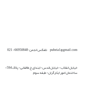
pubeia1@gmail.com تلفکس انجمن: 66950848- 021
خیابان انقلاب- خیابان قدس- ابتدای خ طالقانی- پلاک 594-
ساختمان امور ایثارگران- طبقه سوم