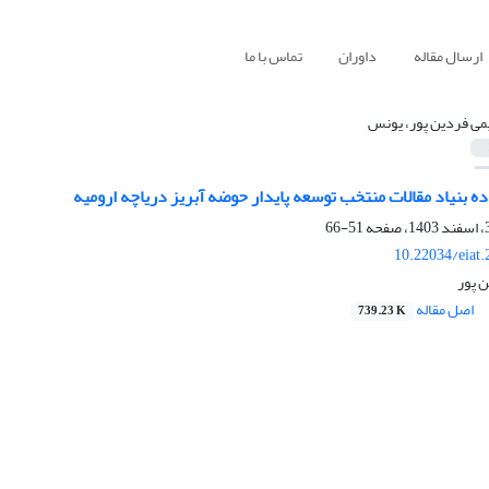
ارسال مقاله
داوران
تماس با ما
می فردین پور، یونس
ده بنیاد مقالات منتخب توسعه پایدار حوضه آبریز دریاچه ارومیه
51-66
10.22034/eiat
 پور
اصل مقاله
739.23 K