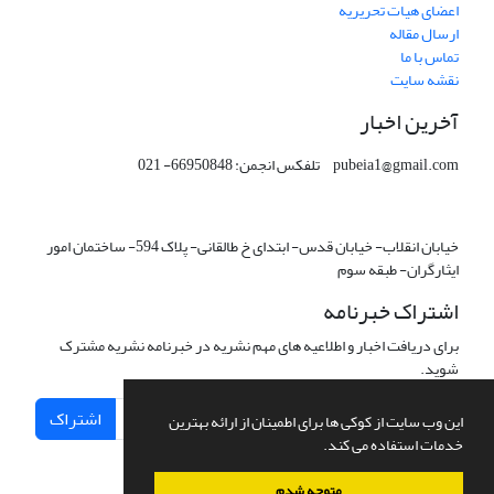
اعضای هیات تحریریه
ارسال مقاله
تماس با ما
نقشه سایت
آخرین اخبار
pubeia1@gmail.com تلفکس انجمن: 66950848- 021
خیابان انقلاب- خیابان قدس- ابتدای خ طالقانی- پلاک 594- ساختمان امور
ایثارگران- طبقه سوم
اشتراک خبرنامه
برای دریافت اخبار و اطلاعیه های مهم نشریه در خبرنامه نشریه مشترک
شوید.
اشتراک
این وب سایت از کوکی ها برای اطمینان از ارائه بهترین
خدمات استفاده می کند.
متوجه شدم