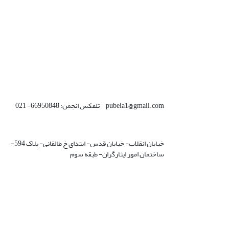
pubeia1@gmail.com تلفکس انجمن: 66950848- 021
خیابان انقلاب- خیابان قدس- ابتدای خ طالقانی- پلاک 594-
ساختمان امور ایثارگران- طبقه سوم