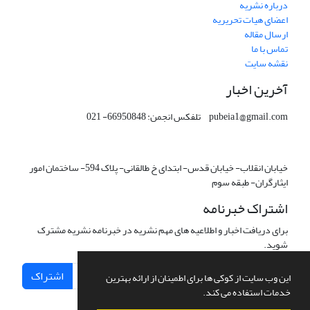
درباره نشریه
اعضای هیات تحریریه
ارسال مقاله
تماس با ما
نقشه سایت
آخرین اخبار
pubeia1@gmail.com تلفکس انجمن: 66950848- 021
خیابان انقلاب- خیابان قدس- ابتدای خ طالقانی- پلاک 594- ساختمان امور
ایثارگران- طبقه سوم
اشتراک خبرنامه
برای دریافت اخبار و اطلاعیه های مهم نشریه در خبرنامه نشریه مشترک
شوید.
اشتراک
این وب سایت از کوکی ها برای اطمینان از ارائه بهترین
خدمات استفاده می کند.