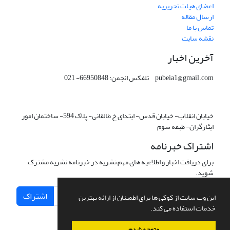
اعضای هیات تحریریه
ارسال مقاله
تماس با ما
نقشه سایت
آخرین اخبار
pubeia1@gmail.com تلفکس انجمن: 66950848- 021
خیابان انقلاب- خیابان قدس- ابتدای خ طالقانی- پلاک 594- ساختمان امور
ایثارگران- طبقه سوم
اشتراک خبرنامه
برای دریافت اخبار و اطلاعیه های مهم نشریه در خبرنامه نشریه مشترک
شوید.
اشتراک
این وب سایت از کوکی ها برای اطمینان از ارائه بهترین
خدمات استفاده می کند.
متوجه شدم