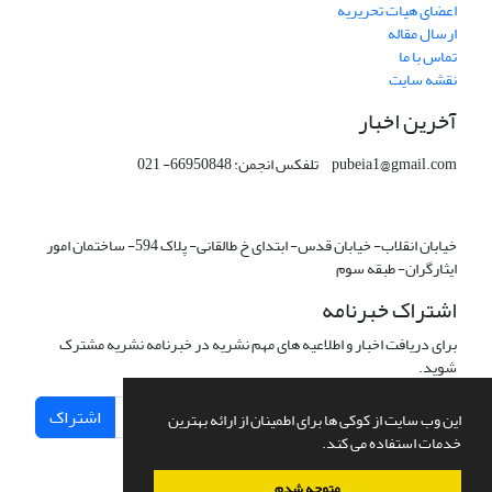
اعضای هیات تحریریه
ارسال مقاله
تماس با ما
نقشه سایت
آخرین اخبار
pubeia1@gmail.com تلفکس انجمن: 66950848- 021
خیابان انقلاب- خیابان قدس- ابتدای خ طالقانی- پلاک 594- ساختمان امور
ایثارگران- طبقه سوم
اشتراک خبرنامه
برای دریافت اخبار و اطلاعیه های مهم نشریه در خبرنامه نشریه مشترک
شوید.
اشتراک
این وب سایت از کوکی ها برای اطمینان از ارائه بهترین
خدمات استفاده می کند.
متوجه شدم