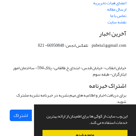
اعضای هیات تحریریه
ارسال مقاله
تماس با ما
نقشه سایت
آخرین اخبار
pubeia1@gmail.com تلفکس انجمن: 66950848- 021
خیابان انقلاب- خیابان قدس- ابتدای خ طالقانی- پلاک 594- ساختمان امور
ایثارگران- طبقه سوم
اشتراک خبرنامه
برای دریافت اخبار و اطلاعیه های مهم نشریه در خبرنامه نشریه مشترک
شوید.
اشتراک
این وب سایت از کوکی ها برای اطمینان از ارائه بهترین
خدمات استفاده می کند.
متوجه شدم