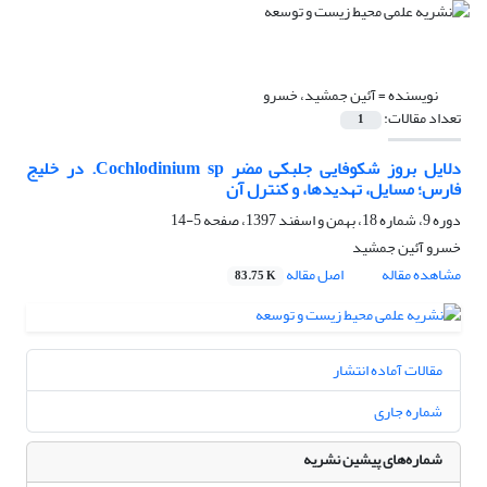
نویسنده =
آئین جمشید، خسرو
تعداد مقالات:
1
دلایل بروز شکوفا‌یی جلبکی مضر Cochlodinium sp. در خلیج
فارس؛ مسا‌یل، تهدیدها، و کنترل آن
دوره 9، شماره 18، بهمن و اسفند 1397، صفحه
5-14
خسرو آئین جمشید
مشاهده مقاله
اصل مقاله
83.75 K
مقالات آماده انتشار
شماره جاری
شماره‌های پیشین نشریه