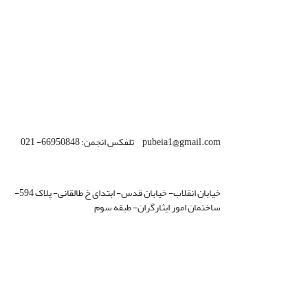
pubeia1@gmail.com تلفکس انجمن: 66950848- 021
خیابان انقلاب- خیابان قدس- ابتدای خ طالقانی- پلاک 594-
ساختمان امور ایثارگران- طبقه سوم