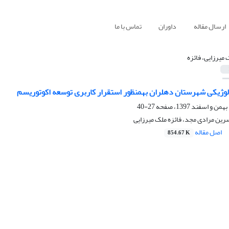
ارسال مقاله
داوران
تماس با ما
 میرزایی، فائزه
ان دهلران به‎منظور استقرار کاربری توسعه اکوتوریسم
27-40
ین مرادی مجد، فائزه ملک میرزایی
اصل مقاله
854.67 K