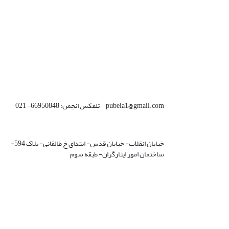
pubeia1@gmail.com تلفکس انجمن: 66950848- 021
خیابان انقلاب- خیابان قدس- ابتدای خ طالقانی- پلاک 594-
ساختمان امور ایثارگران- طبقه سوم