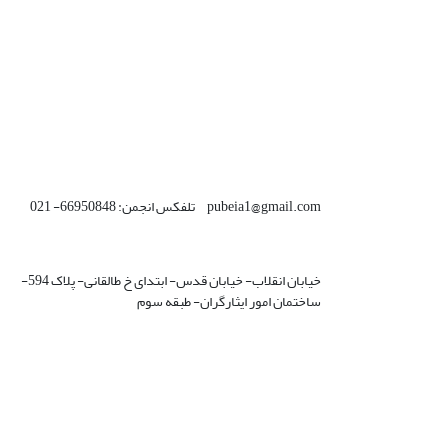
pubeia1@gmail.com تلفکس انجمن: 66950848- 021
خیابان انقلاب- خیابان قدس- ابتدای خ طالقانی- پلاک 594-
ساختمان امور ایثارگران- طبقه سوم