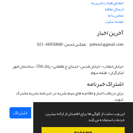
اعضای هیات تحریریه
ارسال مقاله
تماس با ما
نقشه سایت
آخرین اخبار
pubeia1@gmail.com تلفکس انجمن: 66950848- 021
خیابان انقلاب- خیابان قدس- ابتدای خ طالقانی- پلاک 594- ساختمان امور
ایثارگران- طبقه سوم
اشتراک خبرنامه
برای دریافت اخبار و اطلاعیه های مهم نشریه در خبرنامه نشریه مشترک
شوید.
اشتراک
این وب سایت از کوکی ها برای اطمینان از ارائه بهترین
خدمات استفاده می کند.
متوجه شدم