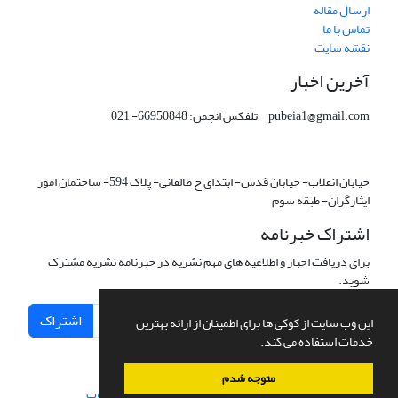
ارسال مقاله
تماس با ما
نقشه سایت
آخرین اخبار
pubeia1@gmail.com تلفکس انجمن: 66950848- 021
خیابان انقلاب- خیابان قدس- ابتدای خ طالقانی- پلاک 594- ساختمان امور
ایثارگران- طبقه سوم
اشتراک خبرنامه
برای دریافت اخبار و اطلاعیه های مهم نشریه در خبرنامه نشریه مشترک
شوید.
اشتراک
این وب سایت از کوکی ها برای اطمینان از ارائه بهترین
خدمات استفاده می کند.
متوجه شدم
سامانه مدیریت نشریات علمی.
طراحی و پیاده سازی از
سیناوب