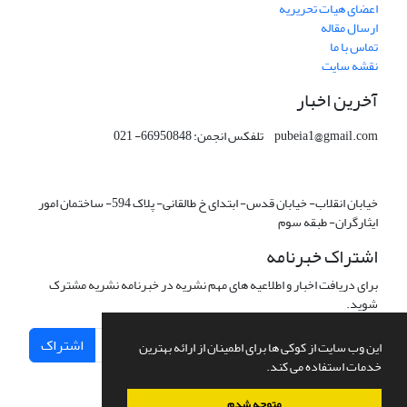
اعضای هیات تحریریه
ارسال مقاله
تماس با ما
نقشه سایت
آخرین اخبار
pubeia1@gmail.com تلفکس انجمن: 66950848- 021
خیابان انقلاب- خیابان قدس- ابتدای خ طالقانی- پلاک 594- ساختمان امور
ایثارگران- طبقه سوم
اشتراک خبرنامه
برای دریافت اخبار و اطلاعیه های مهم نشریه در خبرنامه نشریه مشترک
شوید.
اشتراک
این وب سایت از کوکی ها برای اطمینان از ارائه بهترین
خدمات استفاده می کند.
متوجه شدم