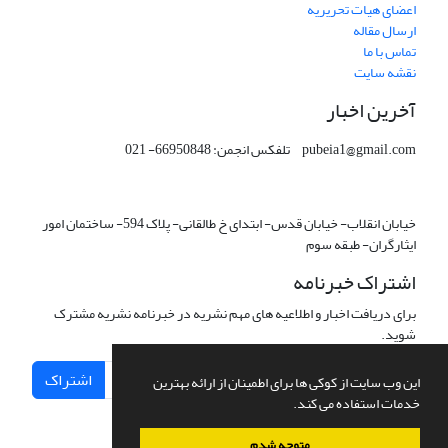
اعضای هیات تحریریه
ارسال مقاله
تماس با ما
نقشه سایت
آخرین اخبار
pubeia1@gmail.com تلفکس انجمن: 66950848- 021
خیابان انقلاب- خیابان قدس- ابتدای خ طالقانی- پلاک 594- ساختمان امور
ایثارگران- طبقه سوم
اشتراک خبرنامه
برای دریافت اخبار و اطلاعیه های مهم نشریه در خبرنامه نشریه مشترک
شوید.
اشتراک
این وب سایت از کوکی ها برای اطمینان از ارائه بهترین
خدمات استفاده می کند.
متوجه شدم