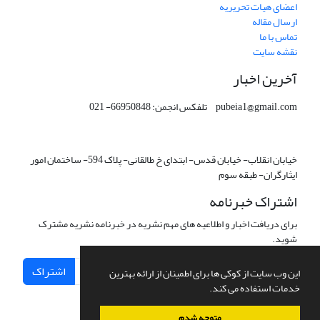
اعضای هیات تحریریه
ارسال مقاله
تماس با ما
نقشه سایت
آخرین اخبار
pubeia1@gmail.com تلفکس انجمن: 66950848- 021
خیابان انقلاب- خیابان قدس- ابتدای خ طالقانی- پلاک 594- ساختمان امور
ایثارگران- طبقه سوم
اشتراک خبرنامه
برای دریافت اخبار و اطلاعیه های مهم نشریه در خبرنامه نشریه مشترک
شوید.
اشتراک
این وب سایت از کوکی ها برای اطمینان از ارائه بهترین
خدمات استفاده می کند.
متوجه شدم