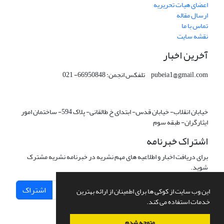
اعضای هیات تحریریه
ارسال مقاله
تماس با ما
نقشه سایت
آخرین اخبار
pubeia1@gmail.com تلفکس انجمن: 66950848- 021
خیابان انقلاب- خیابان قدس- ابتدای خ طالقانی- پلاک 594- ساختمان امور
ایثارگران- طبقه سوم
اشتراک خبرنامه
برای دریافت اخبار و اطلاعیه های مهم نشریه در خبرنامه نشریه مشترک
شوید.
اشتراک
این وب سایت از کوکی ها برای اطمینان از ارائه بهترین
خدمات استفاده می کند.
متوجه شدم