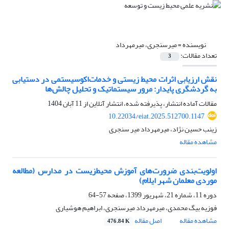
نویسنده =
میرسنجری، میرمهرداد
تعداد مقالات:
3
نقش ارزیابی اثرات محیط زیستی و خدمات‌اکوسیستمی در دستیابی
به گردشگری پایدار: مرور سیستماتیک و تحلیل چالش‌ها
مقالات آماده انتشار، پذیرفته شده، انتشار آنلاین از
11 آبان 1404
10.22034/eiat.2025.512700.1147
زینب حسین نژاد، میرمهرداد میر سنجری
مشاهده مقاله
اولویت‌‌بندی ضرورت‌‌های آموزش محیط‌زیست در مدارس (مطالعه
موردی معلمان شهر ایلام)
دوره 11، شماره 21، شهریور 1399، صفحه
57-64
فوزیه بیگ محمدی، میرمهرداد میرسنجری، ابراهیم هوشیاری
مشاهده مقاله
اصل مقاله
476.84 K