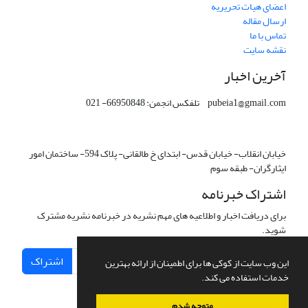
اعضای هیات تحریریه
ارسال مقاله
تماس با ما
نقشه سایت
آخرین اخبار
pubeia1@gmail.com تلفکس انجمن: 66950848- 021
خیابان انقلاب- خیابان قدس- ابتدای خ طالقانی- پلاک 594- ساختمان امور
ایثارگران- طبقه سوم
اشتراک خبرنامه
برای دریافت اخبار و اطلاعیه های مهم نشریه در خبرنامه نشریه مشترک
شوید.
اشتراک
این وب سایت از کوکی ها برای اطمینان از ارائه بهترین
خدمات استفاده می کند.
متوجه شدم