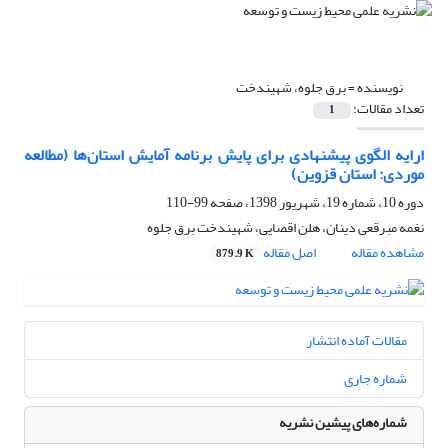
نویسنده =
برق جلوه، شهیندخت
تعداد مقالات:
1
ارایه الگوی پیشنهادی برای پایش برنامه آمایش استان‌ها (مطالعه
موردی: استان قزوین)
دوره 10، شماره 19، شهریور 1398، صفحه
99-110
نغمه مبرقعی دینان، هلن اقصایی، شهیندخت برق جلوه
مشاهده مقاله
اصل مقاله
879.9 K
مقالات آماده انتشار
شماره جاری
شماره‌های پیشین نشریه